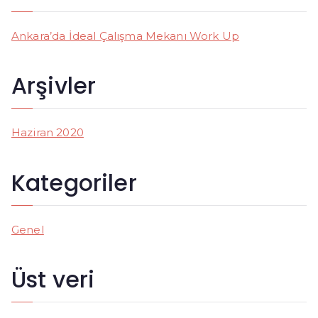
c
h
Ankara’da İdeal Çalışma Mekanı Work Up
f
o
Arşivler
r
:
Haziran 2020
Kategoriler
Genel
Üst veri