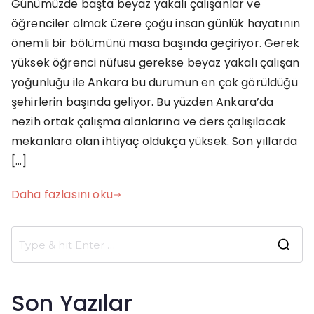
Günümüzde başta beyaz yakalı çalışanlar ve
Çalışma
öğrenciler olmak üzere çoğu insan günlük hayatının
Mekanı
Work
önemli bir bölümünü masa başında geçiriyor. Gerek
Up
yüksek öğrenci nüfusu gerekse beyaz yakalı çalışan
yoğunluğu ile Ankara bu durumun en çok görüldüğü
şehirlerin başında geliyor. Bu yüzden Ankara’da
nezih ortak çalışma alanlarına ve ders çalışılacak
mekanlara olan ihtiyaç oldukça yüksek. Son yıllarda
[…]
Daha fazlasını oku
S
e
a
Son Yazılar
r