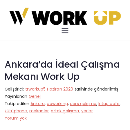
İçeriğe
geç
Work Up
Çalışma Özgürlüğü
Ankara’da İdeal Çalışma
Mekanı Work Up
Geliştirici:
trworkup
5 Haziran 2020
tarihinde gönderilmiş
Yayınlanan
Genel
Takip edilen
Ankara
,
coworking
,
ders çalışma
,
kitap cafe
,
kütüphane
,
mekanlar
,
ortak çalışma
,
yerler
Ankara’da
Yorum yok
İdeal