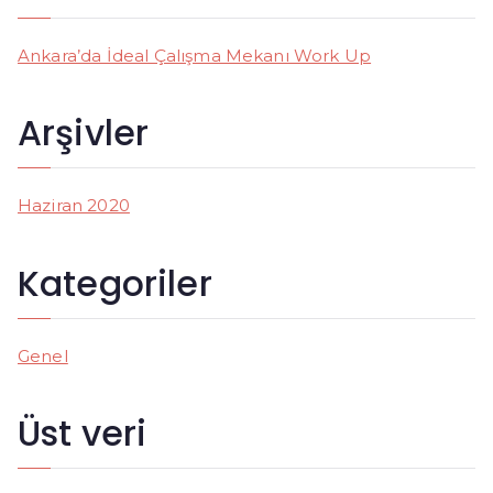
c
h
Ankara’da İdeal Çalışma Mekanı Work Up
f
o
Arşivler
r
:
Haziran 2020
Kategoriler
Genel
Üst veri