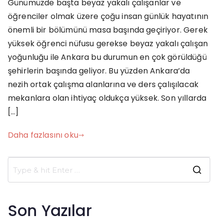
Günümüzde başta beyaz yakalı çalışanlar ve
Çalışma
öğrenciler olmak üzere çoğu insan günlük hayatının
Mekanı
Work
önemli bir bölümünü masa başında geçiriyor. Gerek
Up
yüksek öğrenci nüfusu gerekse beyaz yakalı çalışan
yoğunluğu ile Ankara bu durumun en çok görüldüğü
şehirlerin başında geliyor. Bu yüzden Ankara’da
nezih ortak çalışma alanlarına ve ders çalışılacak
mekanlara olan ihtiyaç oldukça yüksek. Son yıllarda
[…]
Daha fazlasını oku
S
e
a
Son Yazılar
r