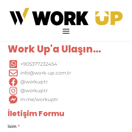
Work Up
Çalışma Özgürlüğü
Work Up'a Ulaşın...
+905377232454
info@work-up.com.tr​
@workuptr​
@workuptr​
m.me/workuptr
İletişim Formu
İsim
*