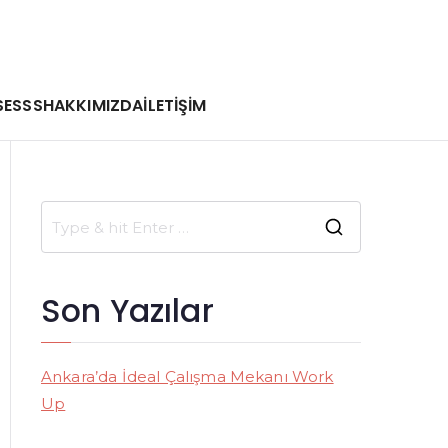
SE
SSS
HAKKIMIZDA
İLETİŞİM
S
e
a
Son Yazılar
r
c
h
Ankara’da İdeal Çalışma Mekanı Work
f
Up
o