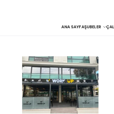
İçeriğe
geç
ANA SAYFA
ŞUBELER
ÇAL