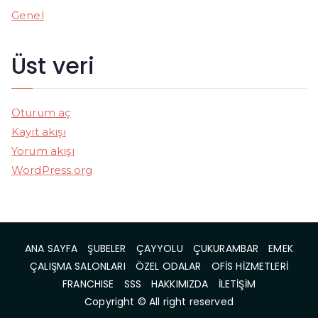
Genel
Üst veri
Oturum aç
Kayıt akışı
Yorum akışı
WordPress.org
ANA SAYFA
ŞUBELER
ÇAYYOLU
ÇUKURAMBAR
EMEK
ÇALIŞMA SALONLARI
ÖZEL ODALAR
OFİS HİZMETLERİ
FRANCHISE
SSS
HAKKIMIZDA
İLETİŞİM
Copyright © All right reserved