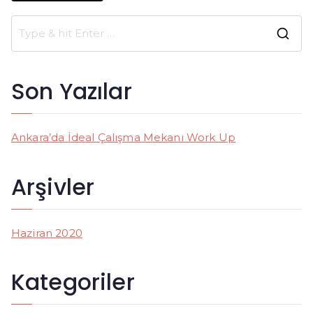
S
e
a
Son Yazılar
r
c
h
Ankara’da İdeal Çalışma Mekanı Work Up
f
o
Arşivler
r
:
Haziran 2020
Kategoriler