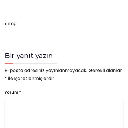
Yazı
img
gezinmesi
Bir yanıt yazın
E-posta adresiniz yayınlanmayacak.
Gerekli alanlar
*
ile işaretlenmişlerdir
Yorum
*