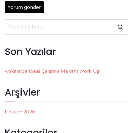
S
e
a
Son Yazılar
r
c
h
Ankara’da İdeal Çalışma Mekanı Work Up
f
o
Arşivler
r
:
Haziran 2020
Kategoriler