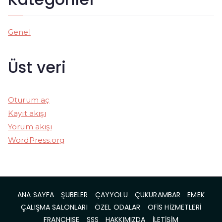
Genel
Üst veri
Oturum aç
Kayıt akışı
Yorum akışı
WordPress.org
ANA SAYFA
ŞUBELER
ÇAYYOLU
ÇUKURAMBAR
EMEK
ÇALIŞMA SALONLARI
ÖZEL ODALAR
OFİS HİZMETLERİ
FRANCHISE
SSS
HAKKIMIZDA
İLETİŞİM