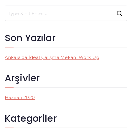
S
e
a
Son Yazılar
r
c
h
Ankara’da İdeal Çalışma Mekanı Work Up
f
o
Arşivler
r
:
Haziran 2020
Kategoriler