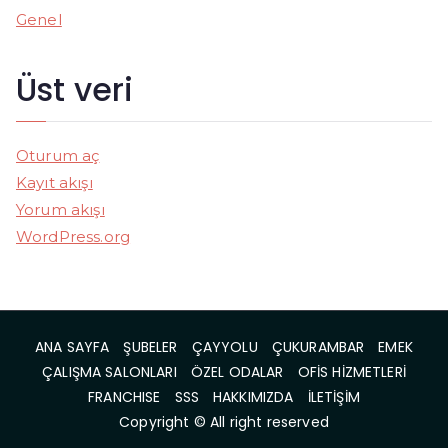
Genel
Üst veri
Oturum aç
Kayıt akışı
Yorum akışı
WordPress.org
ANA SAYFA
ŞUBELER
ÇAYYOLU
ÇUKURAMBAR
EMEK
ÇALIŞMA SALONLARI
ÖZEL ODALAR
OFİS HİZMETLERİ
FRANCHISE
SSS
HAKKIMIZDA
İLETİŞİM
Copyright © All right reserved