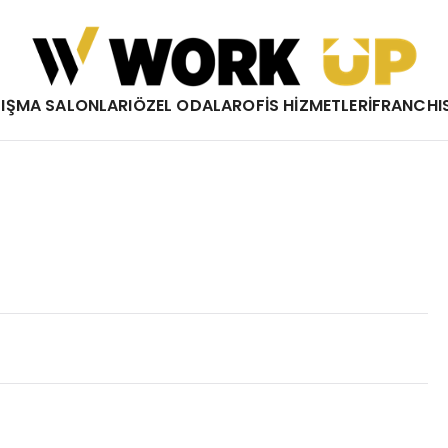
Work Up
IŞMA SALONLARI
ÖZEL ODALAR
OFİS HİZMETLERİ
FRANCHI
Çalışma Özgürlüğü