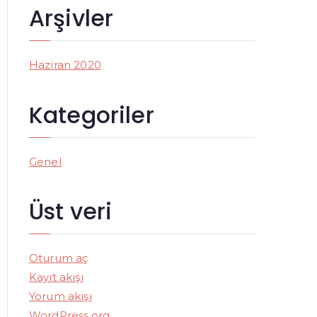
r
Arşivler
:
Haziran 2020
Kategoriler
Genel
Üst veri
Oturum aç
Kayıt akışı
Yorum akışı
WordPress.org