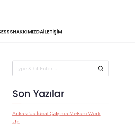
SE
SSS
HAKKIMIZDA
İLETİŞİM
S
e
a
Son Yazılar
r
c
h
Ankara’da İdeal Çalışma Mekanı Work
f
Up
o