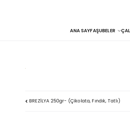
İçeriğe
geç
ANA SAYFA
ŞUBELER
ÇAL
Yazı
BREZİLYA 250gr- (Çikolata, Fındık, Tatlı)
gezinmesi