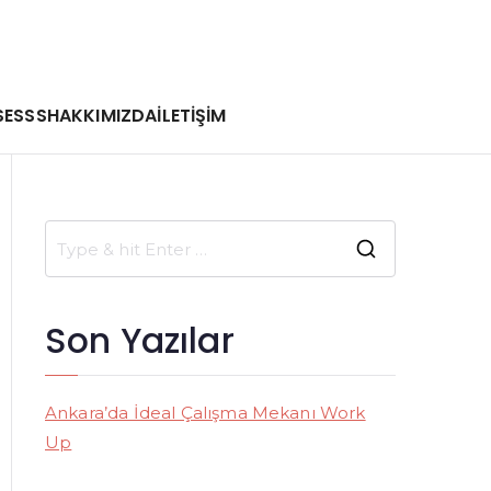
SE
SSS
HAKKIMIZDA
İLETİŞİM
S
e
a
Son Yazılar
r
c
h
Ankara’da İdeal Çalışma Mekanı Work
f
Up
o