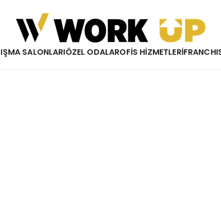
Work Up
IŞMA SALONLARI
ÖZEL ODALAR
OFİS HİZMETLERİ
FRANCHI
Çalışma Özgürlüğü