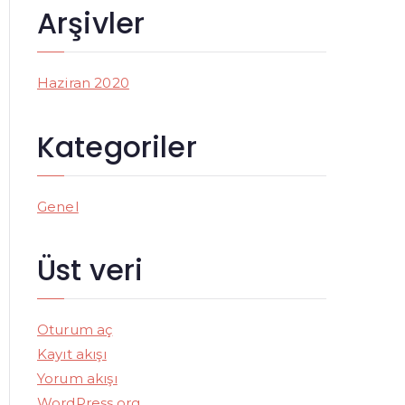
r
Arşivler
:
Haziran 2020
Kategoriler
Genel
Üst veri
Oturum aç
Kayıt akışı
Yorum akışı
WordPress.org