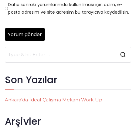
Daha sonraki yorumlarımda kullanılması için adım, e-
posta adresim ve site adresim bu tarayıcıya kaydedilsin.
S
e
a
Son Yazılar
r
c
h
Ankara’da İdeal Çalışma Mekanı Work Up
f
o
Arşivler
r
: