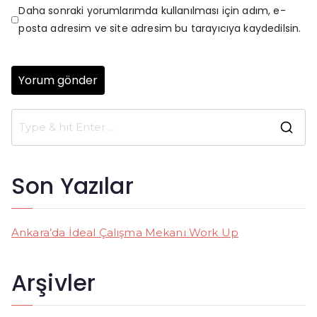
Daha sonraki yorumlarımda kullanılması için adım, e-
posta adresim ve site adresim bu tarayıcıya kaydedilsin.
S
e
a
Son Yazılar
r
c
h
Ankara’da İdeal Çalışma Mekanı Work Up
f
o
Arşivler
r
: