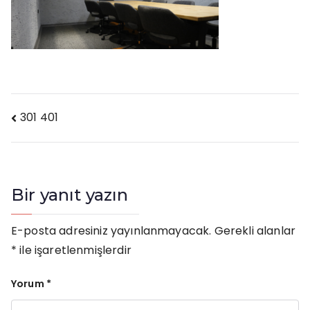
Yazı
301 401
gezinmesi
Bir yanıt yazın
E-posta adresiniz yayınlanmayacak.
Gerekli alanlar
*
ile işaretlenmişlerdir
Yorum
*