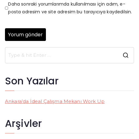
Daha sonraki yorumlarımda kullanılması için adım, e-
posta adresim ve site adresim bu tarayıcıya kaydedilsin.
S
e
a
Son Yazılar
r
c
h
Ankara’da İdeal Çalışma Mekanı Work Up
f
o
Arşivler
r
: