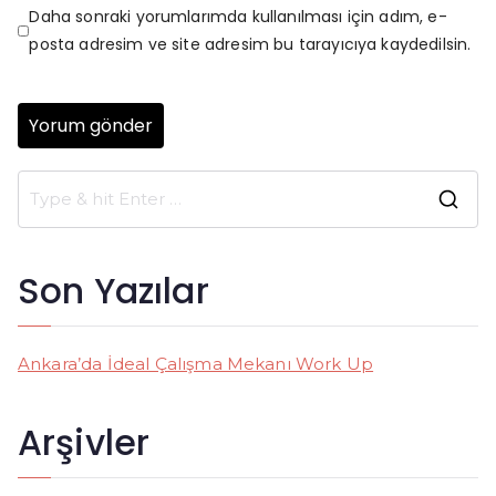
Daha sonraki yorumlarımda kullanılması için adım, e-
posta adresim ve site adresim bu tarayıcıya kaydedilsin.
S
e
a
Son Yazılar
r
c
h
Ankara’da İdeal Çalışma Mekanı Work Up
f
o
Arşivler
r
: