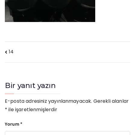
Yazı
14
gezinmesi
Bir yanıt yazın
E-posta adresiniz yayınlanmayacak.
Gerekli alanlar
*
ile işaretlenmişlerdir
Yorum
*