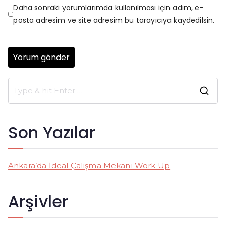
Daha sonraki yorumlarımda kullanılması için adım, e-
posta adresim ve site adresim bu tarayıcıya kaydedilsin.
S
e
a
Son Yazılar
r
c
h
Ankara’da İdeal Çalışma Mekanı Work Up
f
o
Arşivler
r
: